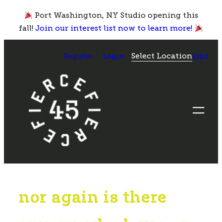
Skip
Port Washington, NY Studio opening this
to
fall!
Join our interest list now to learn more!
content
Select Location
Register
Login
Edit
nor again is there